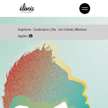
Graphisme :
ÉVÈNEMENT À VENIR
Carole Genin
| Site :
Loïc Colomb
|
Mentions
<li>Aucun évènement dans cette catégorie</li>
Légales
|