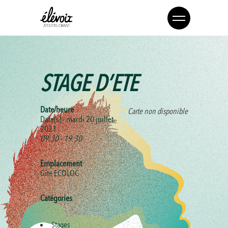
STAGE D’ETE
Date/heure
Carte non disponible
Date(s) - mardi 20 juillet
2021
09:30 - 19:30
Emplacement
Gîte ECOLOC
Catégories
Stages