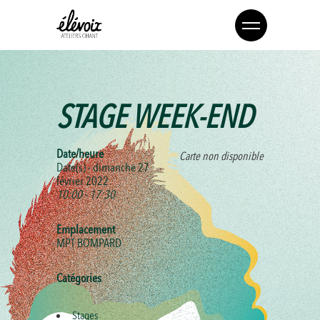
STAGE WEEK-END
Date/heure
Carte non disponible
Date(s) - dimanche 27
février 2022
10:00 - 17:30
Emplacement
MPT BOMPARD
Catégories
Stages