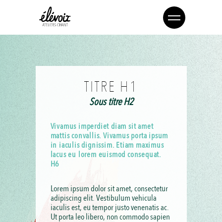
TITRE H1
Sous titre H2
Vivamus imperdiet diam sit amet
mattis convallis. Vivamus porta ipsum
in iaculis dignissim. Etiam maximus
lacus eu lorem euismod consequat.
H6
Lorem ipsum dolor sit amet, consectetur
adipiscing elit. Vestibulum vehicula
iaculis est, eu tempor justo venenatis ac.
Ut porta leo libero, non commodo sapien