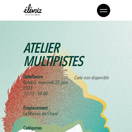
ATELIER
MULTIPISTES
Date/heure
Carte non disponible
Date(s) - mercredi 22 juin
2022
12:15 - 14:00
Emplacement
La Maison du Chant
Catégories