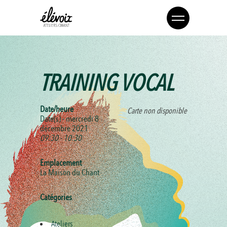
TRAINING VOCAL
Date/heure
Carte non disponible
Date(s) - mercredi 8
décembre 2021
09:30 - 10:30
Emplacement
La Maison du Chant
Catégories
Ateliers