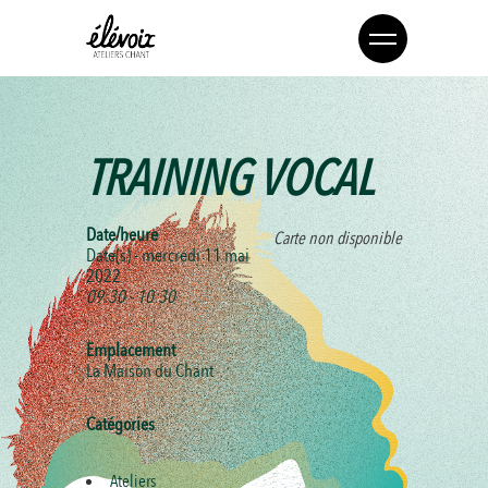
TRAINING VOCAL
Date/heure
Carte non disponible
Date(s) - mercredi 11 mai
2022
09:30 - 10:30
Emplacement
La Maison du Chant
Catégories
Ateliers